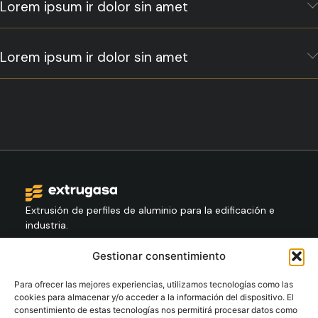
Lorem ipsum ir dolor sin amet
Lorem ipsum ir dolor sin amet
Extrusión de perfiles de aluminio para la edificación e
industria.
Gestionar consentimiento
Contacto
+34 986 564 009
Para ofrecer las mejores experiencias, utilizamos tecnologías como las
cookies para almacenar y/o acceder a la información del dispositivo. El
consentimiento de estas tecnologías nos permitirá procesar datos como