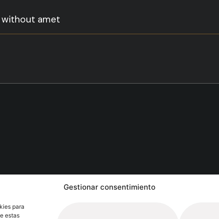
n without amet
ie Us:
Gestionar consentimiento
Extrugasa
Industry
Extrugasa
Architecture
kies para
de estas