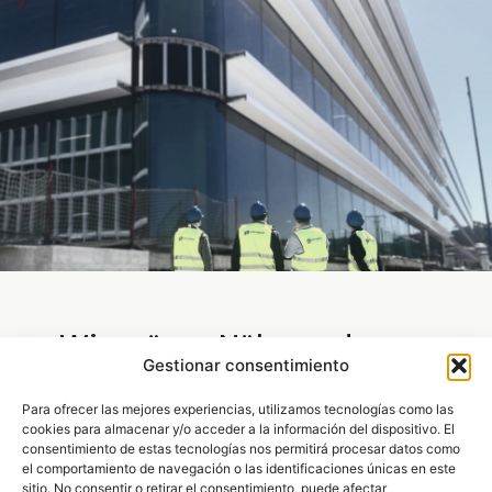
Wir mögen Nähe und
Gestionar consentimiento
versuchen, sie in jedem
Projekt widerzuspiegeln
Para ofrecer las mejores experiencias, utilizamos tecnologías como las
cookies para almacenar y/o acceder a la información del dispositivo. El
Unser Ziel ist es, dass der Kunde dies durch die
consentimiento de estas tecnologías nos permitirá procesar datos como
Menschen spürt, die Extrugasa ausmachen, die
el comportamiento de navegación o las identificaciones únicas en este
ihn mit Rat und Tat unterstützen und im Falle
sitio. No consentir o retirar el consentimiento, puede afectar