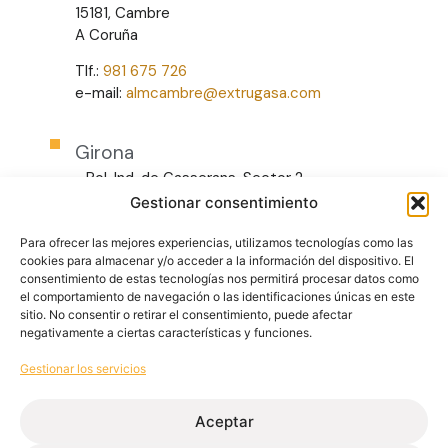
15181, Cambre
A Coruña
Tlf.:
981 675 726
e-mail:
almcambre@extrugasa.com
Girona
Pol. Ind. de Gasserans, Sector 2
17451, Gaserans
Gestionar consentimiento
Girona
Para ofrecer las mejores experiencias, utilizamos tecnologías como las
Tlf.:
972 865 482
cookies para almacenar y/o acceder a la información del dispositivo. El
e-mail:
almcatalunya@extrugasa.com
consentimiento de estas tecnologías nos permitirá procesar datos como
el comportamiento de navegación o las identificaciones únicas en este
sitio. No consentir o retirar el consentimiento, puede afectar
negativamente a ciertas características y funciones.
León
Pol. Ind. Camponaraya, Sector 4 parecela 8
Gestionar los servicios
24410, Camponaraya
León
Aceptar
Tlf.:
987 463 277