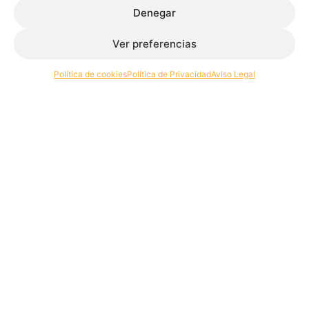
Denegar
e-mail:
almponferrada@extrugasa.com
Ver preferencias
Lugo
Calle Monte Torrón, 9
Política de cookies
Política de Privacidad
Aviso Legal
27297, Lugo
Lugo
Tlf.:
982 250 514
e-mail:
almlugo@extrugasa.com
Ourense
Pol. Ind. San Criprián das Viñas Calle 9 Nave 15
32901, San Ciprián das Viñas
Ourense
Tlf.:
988 256 665
e-mail:
almorense@extrugasa.com