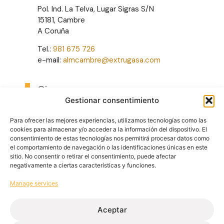
Pol. Ind. La Telva, Lugar Sigras S/N
15181, Cambre
A Coruña
Tel.:
981 675 726
e-mail:
almcambre@extrugasa.com
Girona
Gestionar consentimiento
Pol. Ind. de Gasserans, Sector 2
17451, Gaserans
Para ofrecer las mejores experiencias, utilizamos tecnologías como las
Girona
cookies para almacenar y/o acceder a la información del dispositivo. El
consentimiento de estas tecnologías nos permitirá procesar datos como
Tel.:
972 865 482
el comportamiento de navegación o las identificaciones únicas en este
e-mail:
almcatalunya@extrugasa.com
sitio. No consentir o retirar el consentimiento, puede afectar
negativamente a ciertas características y funciones.
León
Manage services
Pol. Ind. Camponaraya, Sector 4 looks like 8
24410, Camponaraya
Aceptar
León