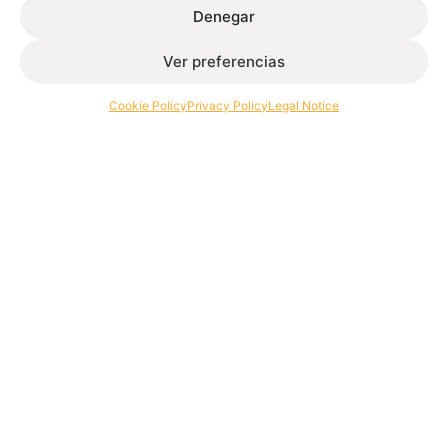
Denegar
Tel.:
987 463 277
e-mail:
almponferrada@extrugasa.com
Ver preferencias
Lugo
Cookie Policy
Privacy Policy
Legal Notice
Calle Monte Torrón, 9
27297, Lugo
Lugo
Tel.:
982 250 514
e-mail:
almlugo@extrugasa.com
Ourense
Pol. Ind. San Criprián das Viñas Calle 9 Nave 15
32901, San Ciprián das Viñas
Ourense
Tel.:
988 256 665
e-mail:
almorense@extrugasa.com