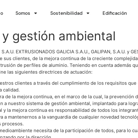
io
Somos
Sostenibilidad
Edificación
d y gestión ambiental
A.U. EXTRUSIONADOS GALICIA S.A.U., GALIPAN, S.A.U. y GES
de sus clientes, de la mejora continua de la creciente compleji
extrusión de perfiles de aluminio. Teniendo en cuenta además 
fine las siguientes directrices de actuación:
uestros clientes a través del cumplimiento de los requisitos que
a calidad.
ura de la mejora continua, en el marco de la cual, la prevención
én a nuestro sistema de gestión ambiental, implantado para logr
l y la mejora continua es responsabilidad de todos los integran
va a mantenernos a la vanguardia de cualquier novedad tecnológ
s procesos.
l medioambiente necesita de la participación de todos, para lo cu
nzando por la dirección.