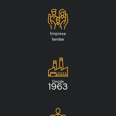
Empresa
familiar
Desde
1963