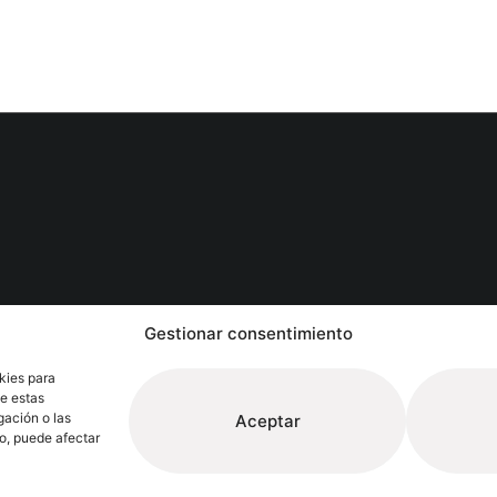
s
Gestionar consentimiento
Extrugasa
Industry
Extrugasa
Architecture
kies para
de estas
gación o las
Aceptar
to, puede afectar