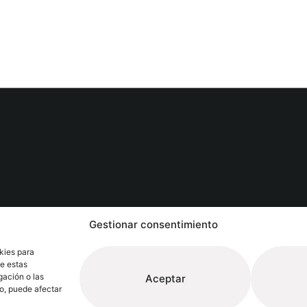
Follow
Gestionar consentimiento
Extrugasa
Industry
Extrugasa
Architect
kies para
de estas
gación o las
Aceptar
to, puede afectar