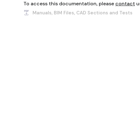
To access this documentation, please
contact
u
Manuals, BIM Files, CAD Sections and Tests