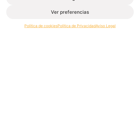
Ver preferencias
Extrusión de perfiles de aluminio para la edificación e
industria.
Política de cookies
Política de Privacidad
Aviso Legal
Contacto
+34 986 564 009
Síguenos
Extrugasa
Industry
Extrugasa
Architecture
Canal ético
Política de calidad
Política de privacidad
Política de cookies
Aviso legal