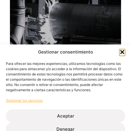
Gestionar consentimiento
Para ofrecer las mejores experiencias, utilizamos tecnologías como las
Extrusión de aluminio: qué es, tipos y
cookies para almacenar y/o acceder a la información del dispositivo. El
ventajas en la industria
consentimiento de estas tecnologías nos permitirá procesar datos como
el comportamiento de navegación o las identificaciones únicas en este
abril 17, 2026
sitio. No consentir o retirar el consentimiento, puede afectar
Leer más
negativamente a ciertas características y funciones.
Gestionar los servicios
Aceptar
Denegar