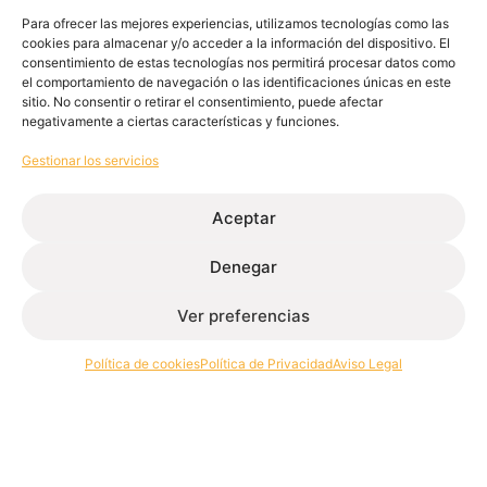
Para ofrecer las mejores experiencias, utilizamos tecnologías como las
cookies para almacenar y/o acceder a la información del dispositivo. El
consentimiento de estas tecnologías nos permitirá procesar datos como
el comportamiento de navegación o las identificaciones únicas en este
sitio. No consentir o retirar el consentimiento, puede afectar
negativamente a ciertas características y funciones.
Gestionar los servicios
Aceptar
Extrusión de perfiles de aluminio para la edificación e
Denegar
industria.
Ver preferencias
Contacto
Política de cookies
Política de Privacidad
Aviso Legal
+34 986 564 009
Síguenos