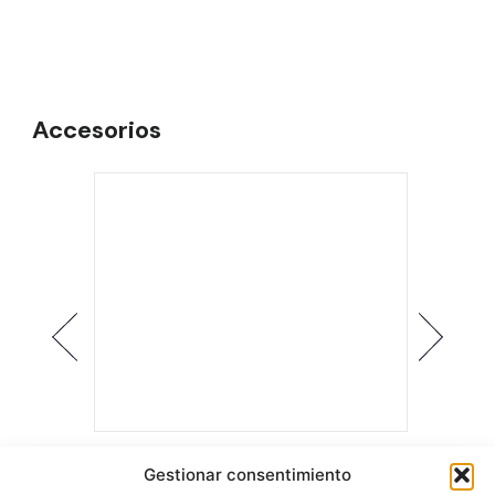
Accesorios
Manillas
Manilla
Gestionar consentimiento
Essence Square
Essenc