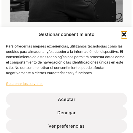
Gestionar consentimiento
Para ofrecer las mejores experiencias, utilizamos tecnologías como las
Calidad/Laboratorio
cookies para almacenar y/o acceder a la información del dispositivo. El
Hacen un seguimiento de los procedimientos internos
consentimiento de estas tecnologías nos permitirá procesar datos como
el comportamiento de navegación o las identificaciones únicas en este
para asegurar la calidad del producto. ¿Que servicios
sitio. No consentir o retirar el consentimiento, puede afectar
te ofrecen?:
negativamente a ciertas características y funciones.
Informes dimensionales
Gestionar los servicios
2D – Informe de extrusión:
Verifican desde el
laboratorio la geometría del perfil extrusionado
Aceptar
para validar que la muestra física en aluminio
coincide con el diseño aprobado por el cliente y
Denegar
oficina técnica.
Bajo solicitud:
Se realiza un informe dimensional
3d, para el estudio de cortes y mecanizados
Ver preferencias