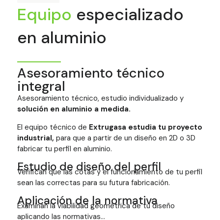
Equipo
especializado
en aluminio
Asesoramiento técnico
integral
Asesoramiento técnico, estudio individualizado y
solución en aluminio a medida.
El equipo técnico de
Extrugasa estudia tu proyecto
industrial,
para que a partir de un diseño en 2D o 3D
fabricar tu perfil en aluminio.
Estudio de diseño del perfil
Verifican que las cotas y el funcionamiento de tu perfil
sean las correctas para su futura fabricación.
Aplicación de la normativa
Examinan la viabilidad geométrica de tu diseño
aplicando las normativas…