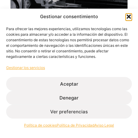
Gestionar consentimiento
Extrusión de aluminio: qué es, tipos y
Para ofrecer las mejores experiencias, utilizamos tecnologías como las
ventajas en la industria
cookies para almacenar y/o acceder a la información del dispositivo. El
consentimiento de estas tecnologías nos permitirá procesar datos como
abril 17, 2026
el comportamiento de navegación o las identificaciones únicas en este
Leer más
sitio. No consentir o retirar el consentimiento, puede afectar
negativamente a ciertas características y funciones.
Gestionar los servicios
Aceptar
Denegar
Ver preferencias
Extrusión de perfiles de aluminio para la edificación e
industria.
Política de cookies
Política de Privacidad
Aviso Legal
Contacto