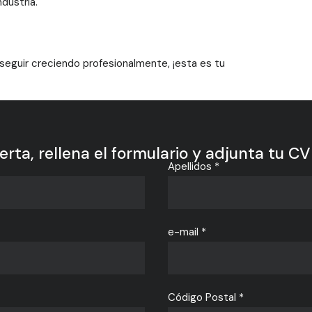
dustria.
 seguir creciendo profesionalmente, ¡esta es tu
ferta, rellena el formulario y adjunta tu CV
Apellidos *
e-mail *
Código Postal *