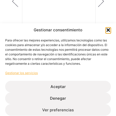
Gestionar consentimiento
Manillas
Manilla
Essence Square
Essenc
Para ofrecer las mejores experiencias, utilizamos tecnologías como las
cookies para almacenar y/o acceder a la información del dispositivo. El
consentimiento de estas tecnologías nos permitirá procesar datos como
el comportamiento de navegación o las identificaciones únicas en este
sitio. No consentir o retirar el consentimiento, puede afectar
negativamente a ciertas características y funciones.
Gestionar los servicios
Aceptar
Denegar
Extrusión de perfiles de aluminio para la edificación e
industria.
Ver preferencias