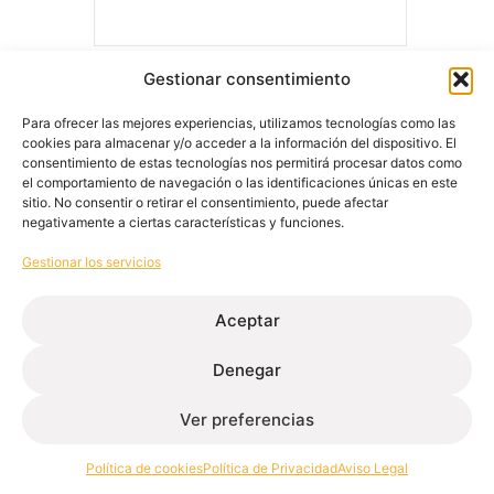
Gestionar consentimiento
Manillas
Manilla
Essence Square
Essenc
Para ofrecer las mejores experiencias, utilizamos tecnologías como las
cookies para almacenar y/o acceder a la información del dispositivo. El
consentimiento de estas tecnologías nos permitirá procesar datos como
el comportamiento de navegación o las identificaciones únicas en este
sitio. No consentir o retirar el consentimiento, puede afectar
negativamente a ciertas características y funciones.
Gestionar los servicios
Aceptar
Denegar
Extrusión de perfiles de aluminio para la edificación e
industria.
Ver preferencias
Contacto
Política de cookies
Política de Privacidad
Aviso Legal
+34 986 564 009