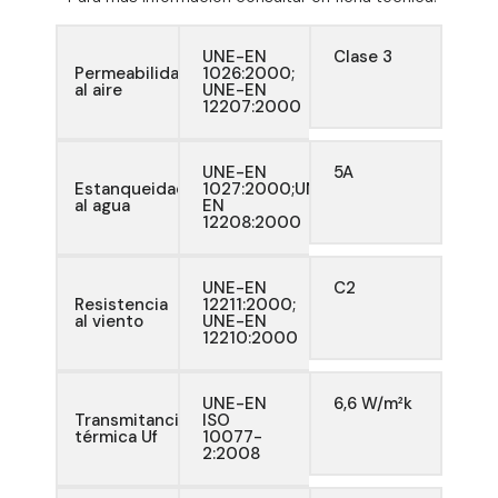
UNE-EN
Clase 3
Permeabilidad
1026:2000;
al aire
UNE-EN
12207:2000
UNE-EN
5A
Estanqueidad
1027:2000;UNE-
al agua
EN
12208:2000
UNE-EN
C2
Resistencia
12211:2000;
al viento
UNE-EN
12210:2000
UNE-EN
6,6 W/m²k
Transmitancia
ISO
térmica Uf
10077-
2:2008