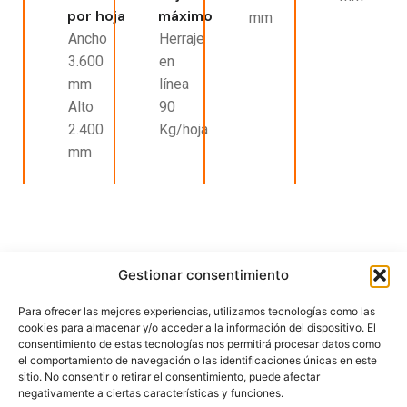
por hoja
máximo
mm
Ancho
Herraje
3.600
en
mm
línea
Alto
90
2.400
Kg/hoja
mm
Gestionar consentimiento
Para ofrecer las mejores experiencias, utilizamos tecnologías como las
cookies para almacenar y/o acceder a la información del dispositivo. El
consentimiento de estas tecnologías nos permitirá procesar datos como
el comportamiento de navegación o las identificaciones únicas en este
Extrusión de perfiles de aluminio para la edificación e
sitio. No consentir o retirar el consentimiento, puede afectar
industria.
negativamente a ciertas características y funciones.