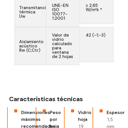
UNE-EN
≥ 2,65
Transmitancia
ISO
W/m²k *
térmica
10077-
Uw
1:2001
Valor de
42 (-1;-3)
vidrio
Aislamiento
calculado
acústico
para
Rw (C;Ctr)
ventana
de 2 hojas
Características técnicas
Dimensiones
Peso
Vidrio
Espesor
máximas
por
hoja
1,5
recomendadas
hoja
19
mm