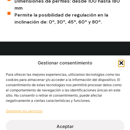
Dimensiones de perfiles: desde 100 hasta 180
mm
Permite la posibilidad de regulación en la
inclinación de: 0º, 30º, 45º, 60º y 80º.
Gestionar consentimiento
Extrusión de perfiles de aluminio para la edificación e
industria.
Para ofrecer las mejores experiencias, utilizamos tecnologías como las
cookies para almacenar y/o acceder a la información del dispositivo. El
consentimiento de estas tecnologías nos permitirá procesar datos como
Contacto
el comportamiento de navegación o las identificaciones únicas en este
sitio. No consentir o retirar el consentimiento, puede afectar
+34 986 564 009
negativamente a ciertas características y funciones.
Gestionar los servicios
Síguenos
Aceptar