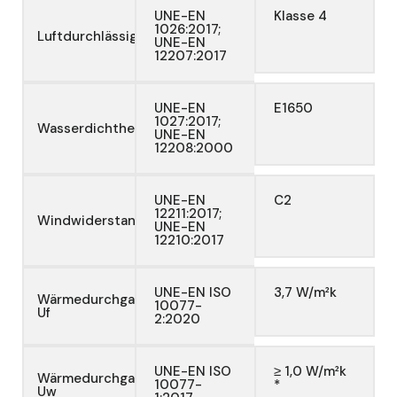
UNE-EN
Klasse 4
1026:2017;
Luftdurchlässigkeit
UNE-EN
12207:2017
UNE-EN
E1650
1027:2017;
Wasserdichtheit
UNE-EN
12208:2000
UNE-EN
C2
12211:2017;
Windwiderstand
UNE-EN
12210:2017
UNE-EN ISO
3,7 W/m²k
Wärmedurchgangskoeffizient
10077-
Uf
2:2020
UNE-EN ISO
≥ 1,0 W/m²k
Wärmedurchgangskoeffizient
10077-
*
Uw