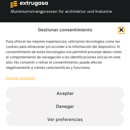
Aluminiumstrangpressen für architektur und Industrie.
Kontakt
Gestionar consentimiento
+34 986 564 009
Para ofrecer las mejores experiencias, utilizamos tecnologías como las
cookies para almacenar y/o acceder a la información del dispositivo. El
consentimiento de estas tecnologías nos permitirá procesar datos como
Folgen Sie Us:
el comportamiento de navegación o las identificaciones únicas en este
sitio. No consentir o retirar el consentimiento, puede afectar
negativamente a ciertas características y funciones.
Extrugasa
Industry
Extrugasa
Architecture
Dienste verwalten
Aceptar
Ethischer Kanal
Datenschutzbestimmungen
Cookies Politik
Denegar
Rechtlicher Hinweis
Ver preferencias
© Extrugasa 2026 • Webdesign Disomnia Studio