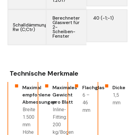
1:2017
Berechneter
40 (-1;-1)
Glaswert für
Schalldämmung
2-
Rw (C;Ctr)
Scheiben-
Fenster
Technische Merkmale
Maximal
Maximales
Flachglas
Dicke
empfohlene
Gewicht
6 –
1,5
Abmessungen
pro Blatt
46
mm
Breite
Inline-
mm
1.500
Fitting:
mm
200
Höhe
kg/Bogen