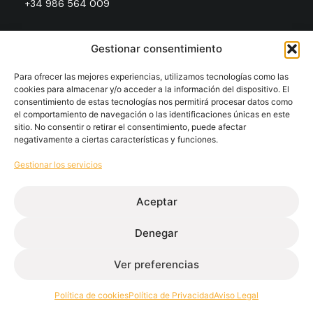
+34 986 564 009
Gestionar consentimiento
Síguenos
Para ofrecer las mejores experiencias, utilizamos tecnologías como las
cookies para almacenar y/o acceder a la información del dispositivo. El
Extrugasa
Industry
Extrugasa
Architecture
consentimiento de estas tecnologías nos permitirá procesar datos como
el comportamiento de navegación o las identificaciones únicas en este
sitio. No consentir o retirar el consentimiento, puede afectar
negativamente a ciertas características y funciones.
Gestionar los servicios
Canal ético
Política de calidad
Política de privacidad
Política de cookies
Aviso legal
Aceptar
© Extrugasa 2026
Denegar
Ver preferencias
Política de cookies
Política de Privacidad
Aviso Legal