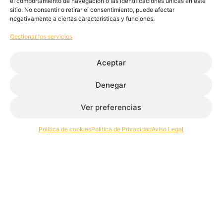
el comportamiento de navegación o las identificaciones únicas en este
sitio. No consentir o retirar el consentimiento, puede afectar
negativamente a ciertas características y funciones.
Gestionar los servicios
Aceptar
Extrusión de aluminio: qué es, tipos y
Denegar
ventajas en la industria
abril 17, 2026
Ver preferencias
Leer más
Política de cookies
Política de Privacidad
Aviso Legal
Extrusión de perfiles de aluminio para la edificación e