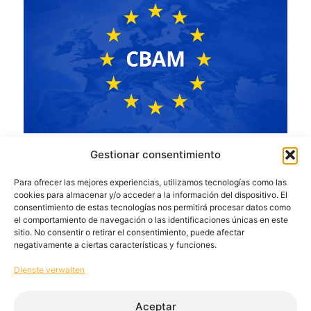
Gestionar consentimiento
CBAM: Aluminiumimporte in Europa
6. Februar 2026
Para ofrecer las mejores experiencias, utilizamos tecnologías como las
cookies para almacenar y/o acceder a la información del dispositivo. El
Mehr lesen
consentimiento de estas tecnologías nos permitirá procesar datos como
el comportamiento de navegación o las identificaciones únicas en este
sitio. No consentir o retirar el consentimiento, puede afectar
negativamente a ciertas características y funciones.
Dienste verwalten
Aceptar