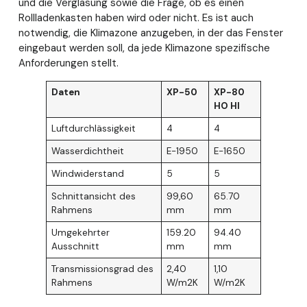
und die Verglasung sowie die Frage, ob es einen
Rollladenkasten haben wird oder nicht. Es ist auch
notwendig, die Klimazone anzugeben, in der das Fenster
eingebaut werden soll, da jede Klimazone spezifische
Anforderungen stellt.
Daten
XP-50
XP-80
HO HI
Luftdurchlässigkeit
4
4
Wasserdichtheit
E-1950
E-1650
Windwiderstand
5
5
Schnittansicht des
99,60
65.70
Rahmens
mm
mm
Umgekehrter
159.20
94.40
Ausschnitt
mm
mm
Transmissionsgrad des
2,40
1,10
Rahmens
W/m2K
W/m2K