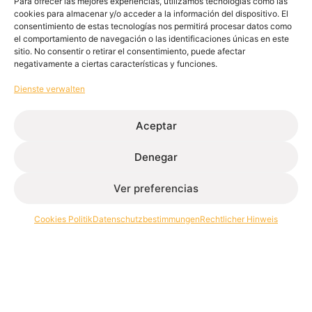
Para ofrecer las mejores experiencias, utilizamos tecnologías como las
cookies para almacenar y/o acceder a la información del dispositivo. El
CBAM: Aluminiumimporte in Europa
consentimiento de estas tecnologías nos permitirá procesar datos como
el comportamiento de navegación o las identificaciones únicas en este
6. Februar 2026
sitio. No consentir o retirar el consentimiento, puede afectar
Mehr lesen
negativamente a ciertas características y funciones.
Dienste verwalten
Aceptar
Denegar
Ver preferencias
Aluminiumstrangpressen für architektur und Industrie.
Cookies Politik
Datenschutzbestimmungen
Rechtlicher Hinweis
Kontakt
+34 986 564 009
Folgen Sie Us: