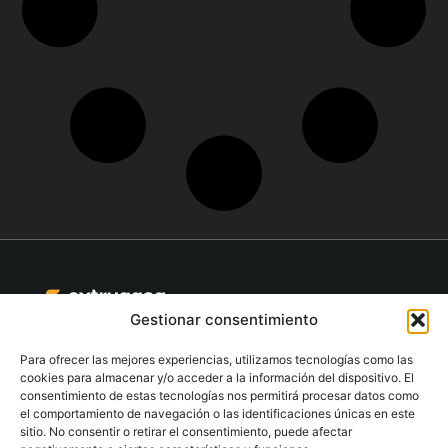
Gestionar consentimiento
Aluminiumstrangpressen für architektur und Industrie.
Para ofrecer las mejores experiencias, utilizamos tecnologías como las
cookies para almacenar y/o acceder a la información del dispositivo. El
Kontakt
consentimiento de estas tecnologías nos permitirá procesar datos como
+34 986 564 009
el comportamiento de navegación o las identificaciones únicas en este
sitio. No consentir o retirar el consentimiento, puede afectar