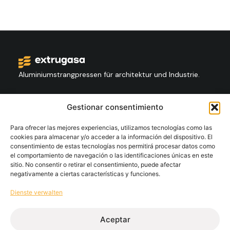
Aluminiumstrangpressen für architektur und Industrie.
Kontakt
Gestionar consentimiento
+34 986 564 009
Para ofrecer las mejores experiencias, utilizamos tecnologías como las
cookies para almacenar y/o acceder a la información del dispositivo. El
consentimiento de estas tecnologías nos permitirá procesar datos como
Folgen Sie Us:
el comportamiento de navegación o las identificaciones únicas en este
sitio. No consentir o retirar el consentimiento, puede afectar
negativamente a ciertas características y funciones.
Extrugasa
Industry
Extrugasa
Architecture
Dienste verwalten
Aceptar