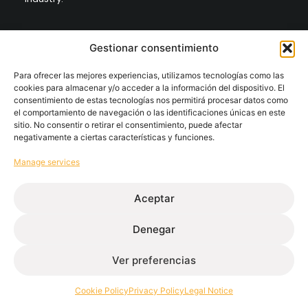
Contact
Gestionar consentimiento
+34 986 564 009
Para ofrecer las mejores experiencias, utilizamos tecnologías como las
cookies para almacenar y/o acceder a la información del dispositivo. El
Follow
consentimiento de estas tecnologías nos permitirá procesar datos como
el comportamiento de navegación o las identificaciones únicas en este
sitio. No consentir o retirar el consentimiento, puede afectar
negativamente a ciertas características y funciones.
Extrugasa
Industry
Extrugasa
Architecture
Manage services
Aceptar
Ethical channel
Privacy Policy
Cookie Policy
Legal Notice
Denegar
© Extrugasa 2026 • Web design Disomnia studio
Ver preferencias
Cookie Policy
Privacy Policy
Legal Notice