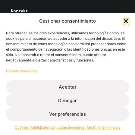
Kontakt
+34 986 564 009
Gestionar consentimiento
Para ofrecer las mejores experiencias, utilizamos tecnologías como las
Folgen Sie Us:
cookies para almacenar y/o acceder a la información del dispositivo. El
consentimiento de estas tecnologías nos permitirá procesar datos como
el comportamiento de navegación o las identificaciones únicas en este
sitio. No consentir o retirar el consentimiento, puede afectar
Extrugasa
Industry
Extrugasa
Architecture
negativamente a ciertas características y funciones.
Dienste verwalten
Aceptar
Ethischer Kanal
Datenschutzbestimmungen
Cookies Politik
Rechtlicher Hinweis
Denegar
© Extrugasa 2026 • Webdesign Disomnia Studio
Ver preferencias
Cookies Politik
Datenschutzbestimmungen
Rechtlicher Hinweis