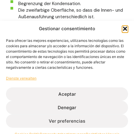
Begrenzung der Kondensation.
Die zweifarbige Oberfläche, so dass die Innen- und
Außenausführung unterschiedlich ist.
Gestionar consentimiento
Polyamid-Service für Ihr
Para ofrecer las mejores experiencias, utilizamos tecnologías como las
cookies para almacenar y/o acceder a la información del dispositivo. El
Projekt
consentimiento de estas tecnologías nos permitirá procesar datos como
Extrugasa bietet
den Polyamid-Service für Ihr Bau-
el comportamiento de navegación o las identificaciones únicas en este
sitio. No consentir o retirar el consentimiento, puede afectar
oder Industrieprojekt an.
Sobald das Projekt vom
negativamente a ciertas características y funciones.
Kunden und dem technischen Büro genehmigt wurde,
wird der Auftrag erteilt, der in Zusammenarbeit mit
Dienste verwalten
unseren Lieferanten vorbereitet wird.
Aceptar
Denegar
Ver preferencias