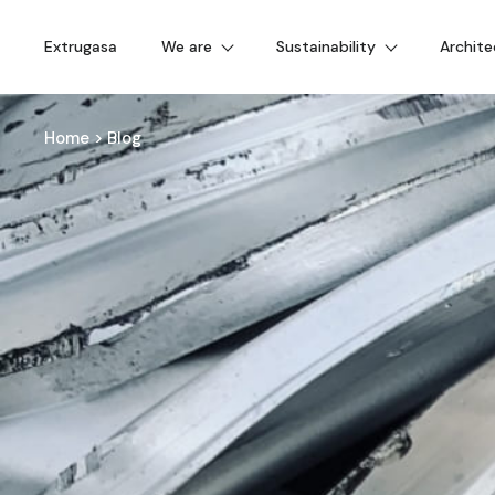
Extrugasa
We are
Sustainability
Archite
Home
>
Blog