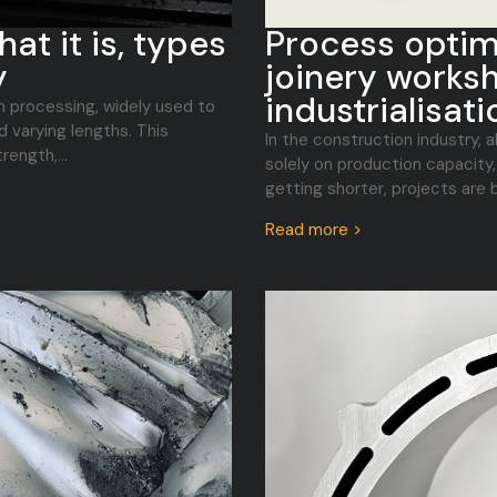
at it is, types
Process optim
y
joinery worksh
industrialisati
m processing, widely used to
 varying lengths. This
In the construction industry,
ength,...
solely on production capacity,
getting shorter, projects are
Read more >