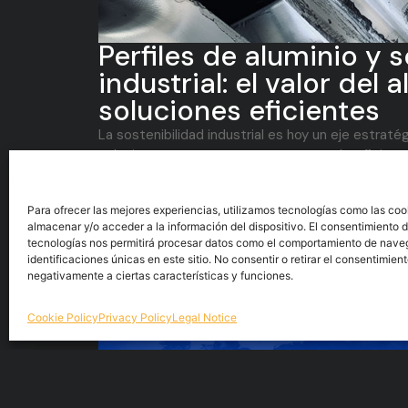
Perfiles de aluminio y 
industrial: el valor del 
soluciones eficientes
La sostenibilidad industrial es hoy un eje estratég
soluciones, procesos y estructuras más eficiente
aluminio se consolida como un material clave, y...
Read more >
Para ofrecer las mejores experiencias, utilizamos tecnologías como las coo
almacenar y/o acceder a la información del dispositivo. El consentimiento 
tecnologías nos permitirá procesar datos como el comportamiento de nave
identificaciones únicas en este sitio. No consentir o retirar el consentimien
negativamente a ciertas características y funciones.
Cookie Policy
Privacy Policy
Legal Notice