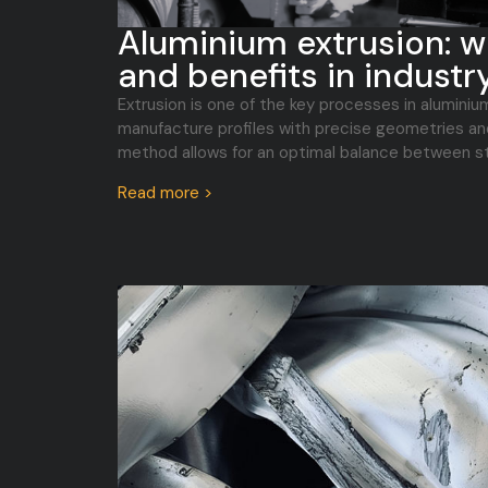
Aluminium extrusion: wh
and benefits in industr
Extrusion is one of the key processes in aluminiu
manufacture profiles with precise geometries and
method allows for an optimal balance between str
Read more >