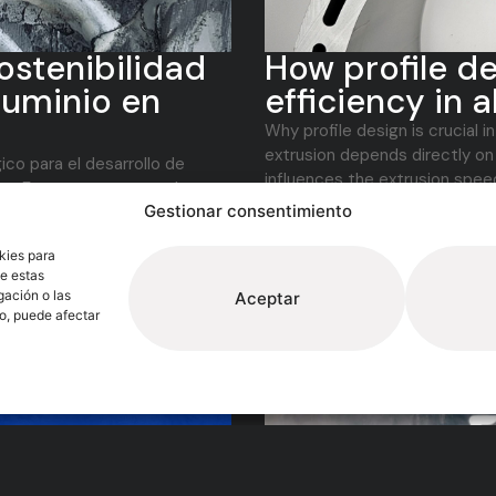
sostenibilidad
How profile d
aluminio en
efficiency in 
Why profile design is crucial i
extrusion depends directly on
ico para el desarrollo de
influences the extrusion speed,
s. En este contexto, el
Gestionar consentimiento
Read more >
kies para
de estas
gación o las
Aceptar
to, puede afectar