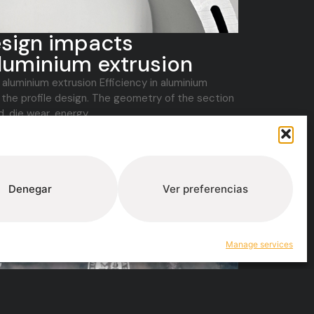
esign impacts
aluminium extrusion
n aluminium extrusion Efficiency in aluminium
 the profile design. The geometry of the section
 die wear, energy...
Denegar
Ver preferencias
Manage services