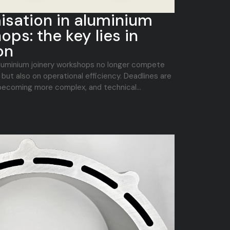
isation in aluminium
ops: the key lies in
on
 aluminium joinery workshops no longer compete
 but also on operational efficiency. Deadlines are
 becoming more complex, and technical...