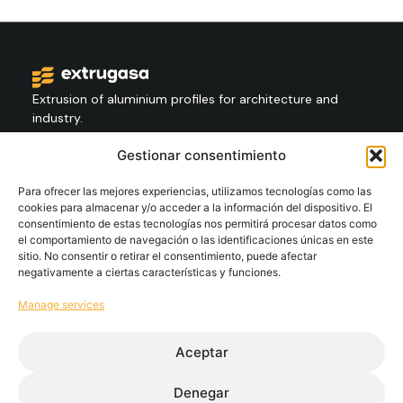
Extrusion of aluminium profiles for architecture and
industry.
Gestionar consentimiento
Contact
+34 986 564 009
Para ofrecer las mejores experiencias, utilizamos tecnologías como las
cookies para almacenar y/o acceder a la información del dispositivo. El
consentimiento de estas tecnologías nos permitirá procesar datos como
el comportamiento de navegación o las identificaciones únicas en este
Follow
sitio. No consentir o retirar el consentimiento, puede afectar
negativamente a ciertas características y funciones.
Manage services
Extrugasa
Industry
Extrugasa
Architecture
Aceptar
Denegar