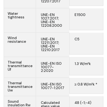
12207:2017
Water
UNE-EN
E1500
tightness
1027:2017;
UNE-EN
12208:2000
Wind
UNE-EN
C5
resistance
12211:2017;
UNE-EN
12210:2017
Thermal
UNE-EN ISO
1.3 W/m²k
transmittance
10077-
Uf
2:2020
Thermal
UNE-EN ISO
≥ 0.8 W/m²k *
transmittance
10077-1:2017
Uw
Sound
Calculated
48 (-1;-4)
insulation Rw
glass value