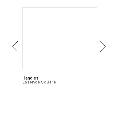
Handles
Handle
Essence Square
Essenc