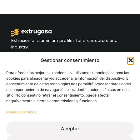
Extrusion of aluminium profiles for architecture and
industry.
Gestionar consentimiento
Contact
+34 986 564 009
Para ofrecer las mejores experiencias, utilizamos tecnologías como las
cookies para almacenar y/o acceder a la información del dispositivo. El
consentimiento de estas tecnologías nos permitirá procesar datos como
el comportamiento de navegación o las identificaciones únicas en este
Follow
sitio. No consentir o retirar el consentimiento, puede afectar
negativamente a ciertas características y funciones.
Manage services
Extrugasa
Industry
Extrugasa
Architecture
Aceptar