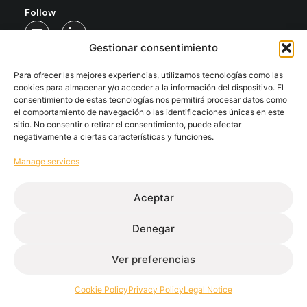
Follow
Gestionar consentimiento
Extrugasa
Industry
Extrugasa
Architecture
Para ofrecer las mejores experiencias, utilizamos tecnologías como las
cookies para almacenar y/o acceder a la información del dispositivo. El
consentimiento de estas tecnologías nos permitirá procesar datos como
el comportamiento de navegación o las identificaciones únicas en este
sitio. No consentir o retirar el consentimiento, puede afectar
Ethical channel
Privacy Policy
Cookie Policy
Legal Notice
negativamente a ciertas características y funciones.
© Extrugasa 2026 • Web design Disomnia studio
Manage services
Aceptar
Denegar
Ver preferencias
Cookie Policy
Privacy Policy
Legal Notice