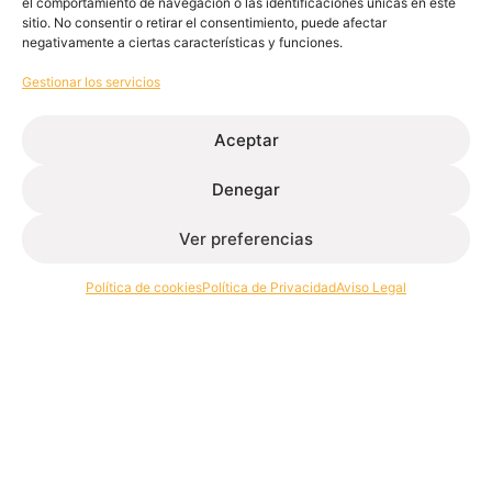
el comportamiento de navegación o las identificaciones únicas en este
sitio. No consentir o retirar el consentimiento, puede afectar
negativamente a ciertas características y funciones.
Gestionar los servicios
Extrusión de perfiles de aluminio para la edificación e
Aceptar
industria.
Denegar
Contacto
Ver preferencias
+34 986 564 009
Política de cookies
Política de Privacidad
Aviso Legal
Síguenos
Extrugasa
Industry
Extrugasa
Architecture