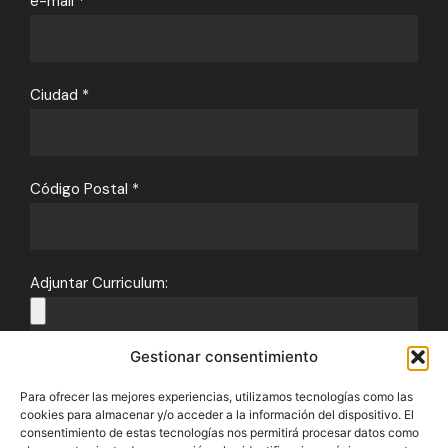
e-mail *
Ciudad *
Código Postal *
Adjuntar Curriculum:
Gestionar consentimiento
He leído y acepto la
Política de Privacidad
Para ofrecer las mejores experiencias, utilizamos tecnologías como las
cookies para almacenar y/o acceder a la información del dispositivo. El
Enviar
consentimiento de estas tecnologías nos permitirá procesar datos como