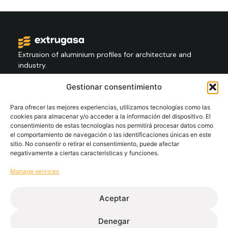
Extrusion of aluminium profiles for architecture and
industry.
Gestionar consentimiento
Contact
+34 986 564 009
Para ofrecer las mejores experiencias, utilizamos tecnologías como las
cookies para almacenar y/o acceder a la información del dispositivo. El
consentimiento de estas tecnologías nos permitirá procesar datos como
el comportamiento de navegación o las identificaciones únicas en este
Follow
sitio. No consentir o retirar el consentimiento, puede afectar
negativamente a ciertas características y funciones.
Manage services
Extrugasa
Industry
Extrugasa
Architecture
Aceptar
Denegar