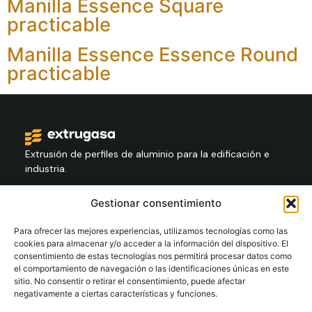
Manilla Essence Square
practicable
Manilla Essence Essence Round
practicable
Extrusión de perfiles de aluminio para la edificación e
industria.
Gestionar consentimiento
Contacto
+34 986 564 009
Para ofrecer las mejores experiencias, utilizamos tecnologías como las
cookies para almacenar y/o acceder a la información del dispositivo. El
consentimiento de estas tecnologías nos permitirá procesar datos como
el comportamiento de navegación o las identificaciones únicas en este
Síguenos
sitio. No consentir o retirar el consentimiento, puede afectar
negativamente a ciertas características y funciones.